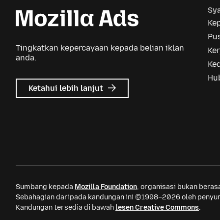
Sya
Ke
Pus
Tingkatkan kepercayaan kepada belian iklan
Ker
anda.
Ke
Hu
tentang
Ketahui lebih lanjut
Iklan
Mozilla
Sumbang kepada
Mozilla Foundation
, organisasi bukan bera
Sebahagian daripada kandungan ini ©1998–2026 oleh penyum
Kandungan tersedia di bawah
lesen Creative Commons
.