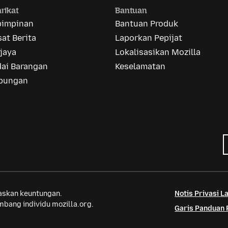
rikat
Bantuan
pimpinan
Bantuan Produk
at Berita
Laporkan Pepijat
jaya
Lokalisasikan Mozilla
dai Barangan
Keselamatan
bungan
saskan keuntungan.
Notis Privasi 
bang individu mozilla.org.
Garis Panduan 