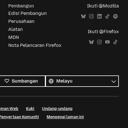
Pembangun
Ikuti @Mozilla
Edisi Pembangun
Perusahaan
Alatan
Ikuti @Firefox
MDN
Nota Pelancaran Firefox
Semua
bahasa
Bahasa
Sumbangan
Laman Web
Kuki
Undang-undang
Penyertaan Komuniti
Mengenai laman ini