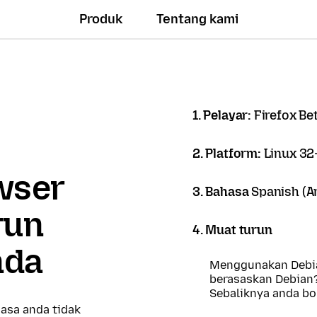
Produk
Tentang kami
1. Pelayar:
Firefox Be
2. Platform:
Linux 32-
owser
3. Bahasa
Spanish (Ar
run
4. Muat turun
nda
Menggunakan Debia
berasaskan Debian
Sebaliknya anda b
asa anda tidak