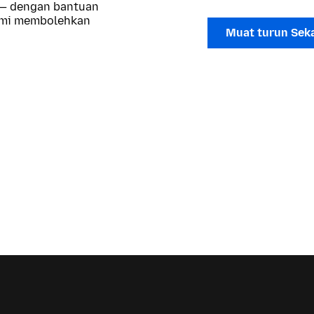
 — dengan bantuan
kami membolehkan
Muat turun Sek