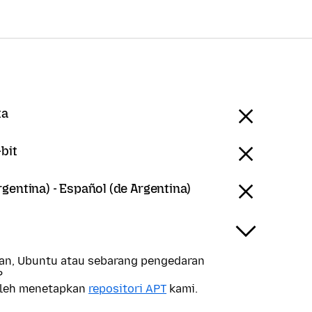
ta
bit
gentina) - Español (de Argentina)
n, Ubuntu atau sebarang pengedaran
?
oleh menetapkan
repositori APT
kami.