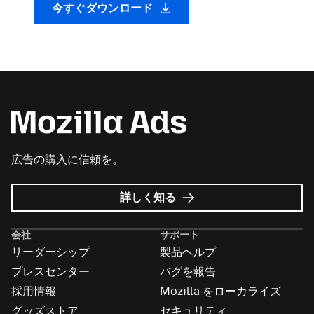
今すぐダウンロード
広告の購入に信頼を。
Mozilla
詳しく知る
広
告
会社
サポート
に
リーダーシップ
製品ヘルプ
つ
い
プレスセンター
バグを報告
て
採用情報
Mozilla をローカライズ
グッズストア
セキュリティ