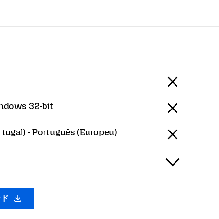
ndows 32-bit
tugal) - Português (Europeu)
ード