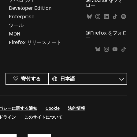
デベロッパー
@Mozilla をフォ
ロー
Developer Edition
Enterprise
ツール
@Firefox をフォロ
MDN
ー
Firefox リリースノート
す
べ
言
寄付する
て
語
の
言
語
バシーに関する通知
Cookie
法的情報
ドライン
このサイトについて