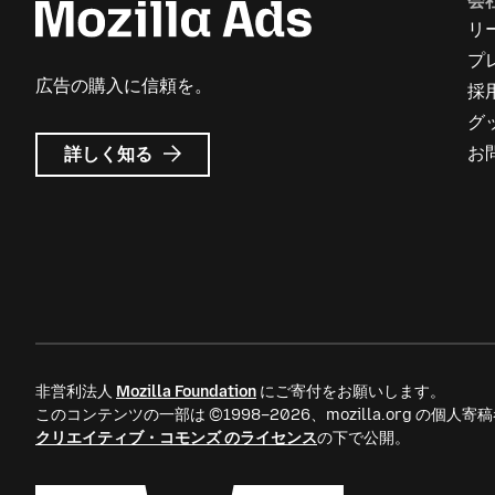
会
リ
プ
広告の購入に信頼を。
採
グ
Mozilla
お
詳しく知る
広
告
に
つ
い
て
非営利法人
Mozilla Foundation
にご寄付をお願いします。
このコンテンツの一部は ©1998–2026、mozilla.org の個
クリエイティブ・コモンズ のライセンス
の下で公開。