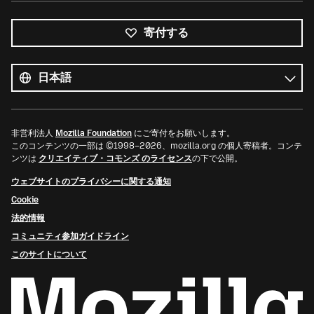
寄付する
す
べ
言
て
語
の
言
語
非営利法人
Mozilla Foundation
にご寄付をお願いします。
このコンテンツの一部は ©1998–2026、mozilla.org の個人寄稿者。コンテ
ンツは
クリエイティブ・コモンズ のライセンス
の下で公開。
ウェブサイトのプライバシーに関する通知
Cookie
法的情報
コミュニティ参加ガイドライン
このサイトについて