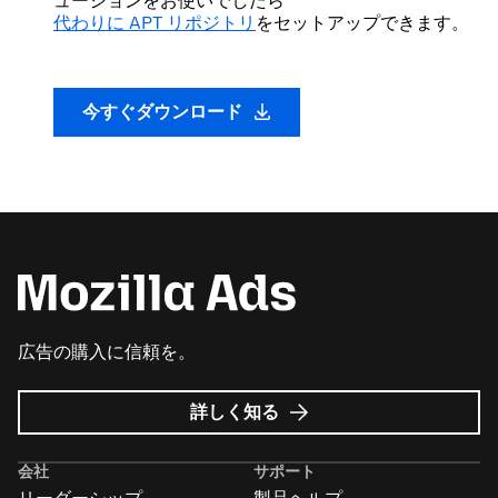
ューションをお使いでしたら
代わりに APT リポジトリ
をセットアップできます。
今すぐダウンロード
広告の購入に信頼を。
Mozilla
詳しく知る
広
告
会社
サポート
に