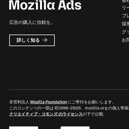
会
リ
プ
広告の購入に信頼を。
採
グ
Mozilla
お
詳しく知る
広
告
に
つ
い
て
非営利法人
Mozilla Foundation
にご寄付をお願いします。
このコンテンツの一部は ©1998–2026、mozilla.org の個
クリエイティブ・コモンズ のライセンス
の下で公開。