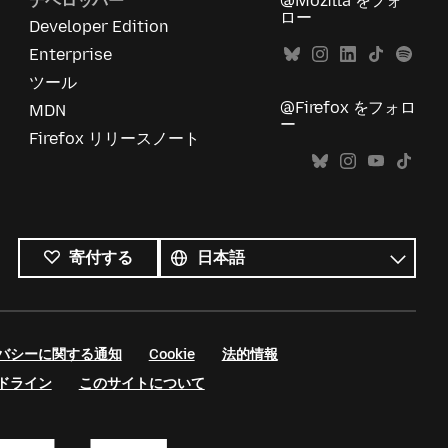
デベロッパー
@Mozilla をフォ
ロー
Developer Edition
Enterprise
ツール
@Firefox をフォロ
MDN
ー
Firefox リリースノート
す
べ
言
寄付する
て
語
の
言
語
バシーに関する通知
Cookie
法的情報
ドライン
このサイトについて