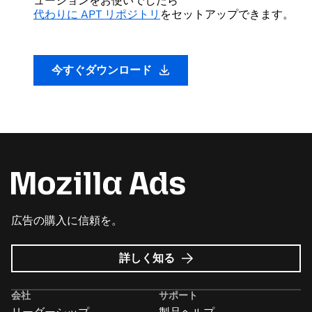
ューションをお使いでしたら
代わりに APT リポジトリ
をセットアップできます。
今すぐダウンロード
広告の購入に信頼を。
Mozilla
詳しく知る
広
告
会社
サポート
に