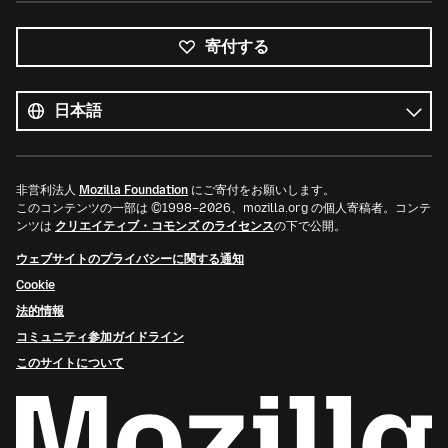
寄付する
す
べ
言
て
語
の
言
語
非営利法人
Mozilla Foundation
にご寄付をお願いします。
このコンテンツの一部は ©1998–2026、mozilla.org の個人寄稿者。コンテ
ンツは
クリエイティブ・コモンズ のライセンス
の下で公開。
ウェブサイトのプライバシーに関する通知
Cookie
法的情報
コミュニティ参加ガイドライン
このサイトについて