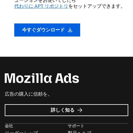
ューションをお使いでしたら
代わりに APT リポジトリ
をセットアップできます。
今すぐダウンロード
広告の購入に信頼を。
Mozilla
詳しく知る
広
告
会社
サポート
に