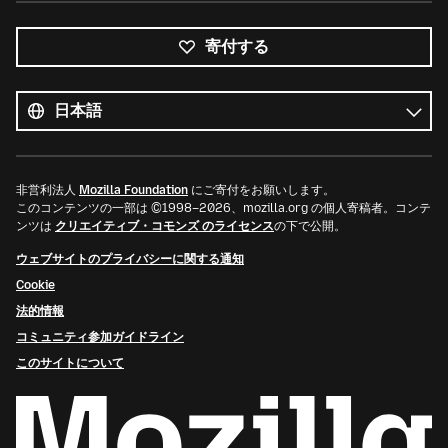
寄付する
す
べ
言
て
語
の
言
語
非営利法人
Mozilla Foundation
にご寄付をお願いします。
このコンテンツの一部は ©1998–2026、mozilla.org の個人寄稿者。コンテ
ンツは
クリエイティブ・コモンズ のライセンス
の下で公開。
ウェブサイトのプライバシーに関する通知
Cookie
法的情報
コミュニティ参加ガイドライン
このサイトについて