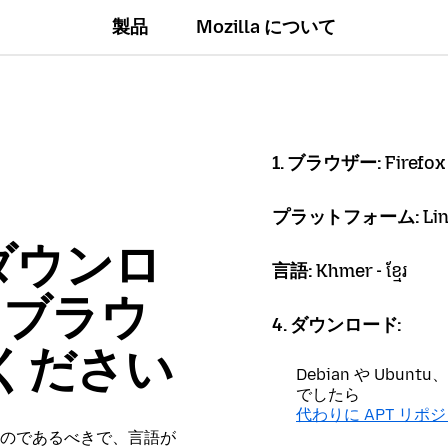
製品
Mozilla について
1. ブラウザー:
Firefox
プラットフォーム:
Li
ダウンロ
言語:
Khmer - ខ្មែរ
x ブラウ
4. ダウンロード:
ください
Debian や Ubu
でしたら
代わりに APT リポ
のであるべきで、言語が