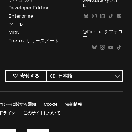
デベロッパー
@Mozilla をフォ
ロー
Developer Edition
Enterprise
ツール
@Firefox をフォロ
MDN
ー
Firefox リリースノート
す
べ
言
寄付する
て
語
の
言
語
バシーに関する通知
Cookie
法的情報
ドライン
このサイトについて