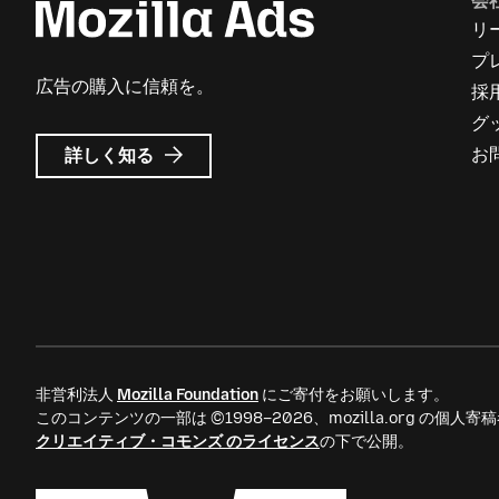
会
リ
プ
広告の購入に信頼を。
採
グ
Mozilla
お
詳しく知る
広
告
に
つ
い
て
非営利法人
Mozilla Foundation
にご寄付をお願いします。
このコンテンツの一部は ©1998–2026、mozilla.org の個
クリエイティブ・コモンズ のライセンス
の下で公開。