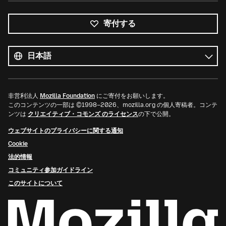
寄付する
す
べ
言
て
語
の
言
語
非営利法人
Mozilla Foundation
にご寄付をお願いします。
このコンテンツの一部は ©1998–2026、mozilla.org の個人寄稿者。コンテ
ンツは
クリエイティブ・コモンズ のライセンス
の下で公開。
ウェブサイトのプライバシーに関する通知
Cookie
法的情報
コミュニティ参加ガイドライン
このサイトについて