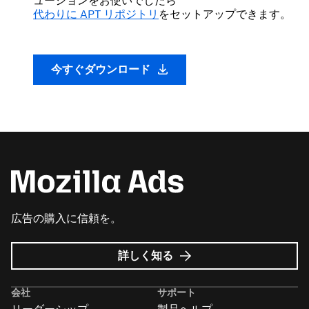
ューションをお使いでしたら
代わりに APT リポジトリ
をセットアップできます。
今すぐダウンロード
広告の購入に信頼を。
Mozilla
詳しく知る
広
告
会社
サポート
に