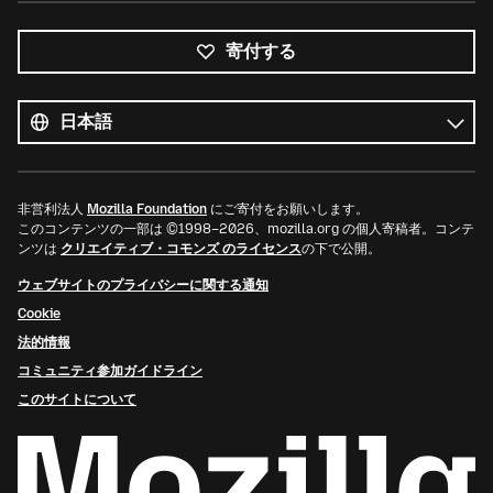
寄付する
す
べ
言
て
語
の
言
語
非営利法人
Mozilla Foundation
にご寄付をお願いします。
このコンテンツの一部は ©1998–2026、mozilla.org の個人寄稿者。コンテ
ンツは
クリエイティブ・コモンズ のライセンス
の下で公開。
ウェブサイトのプライバシーに関する通知
Cookie
法的情報
コミュニティ参加ガイドライン
このサイトについて