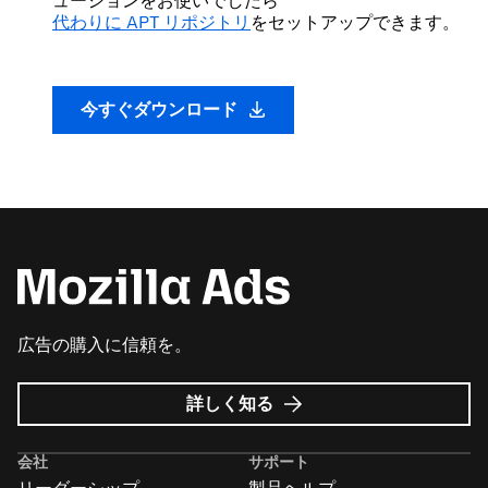
ューションをお使いでしたら
代わりに APT リポジトリ
をセットアップできます。
今すぐダウンロード
広告の購入に信頼を。
Mozilla
詳しく知る
広
告
会社
サポート
に