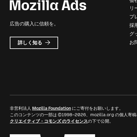
会
リ
プ
広告の購入に信頼を。
採
グ
Mozilla
お
詳しく知る
広
告
に
つ
い
て
非営利法人
Mozilla Foundation
にご寄付をお願いします。
このコンテンツの一部は ©1998–2026、mozilla.org の個
クリエイティブ・コモンズ のライセンス
の下で公開。