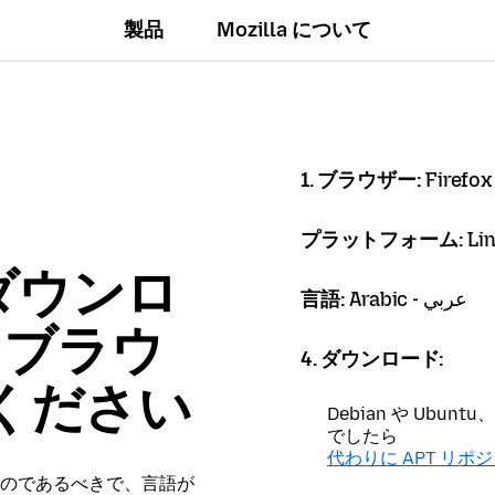
製品
Mozilla について
1. ブラウザー:
Firefox
プラットフォーム:
Li
ダウンロ
言語:
Arabic - عربي
x ブラウ
4. ダウンロード:
ください
Debian や Ubu
でしたら
代わりに APT リポ
のであるべきで、言語が