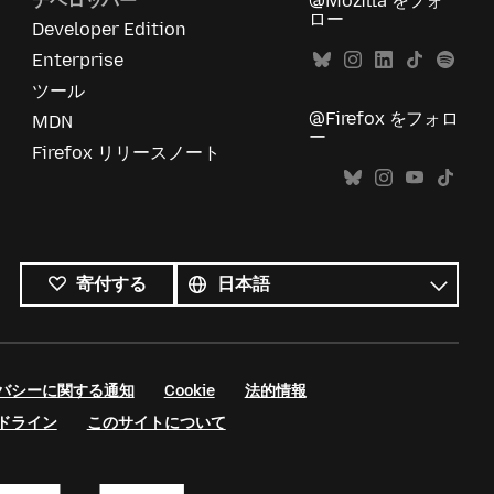
デベロッパー
@Mozilla をフォ
ロー
Developer Edition
Enterprise
ツール
@Firefox をフォロ
MDN
ー
Firefox リリースノート
す
べ
言
寄付する
て
語
の
言
語
バシーに関する通知
Cookie
法的情報
ドライン
このサイトについて