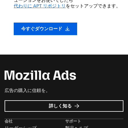
ューションをお使いでしたら
代わりに APT リポジトリ
をセットアップできます。
今すぐダウンロード
広告の購入に信頼を。
Mozilla
詳しく知る
広
告
会社
サポート
に