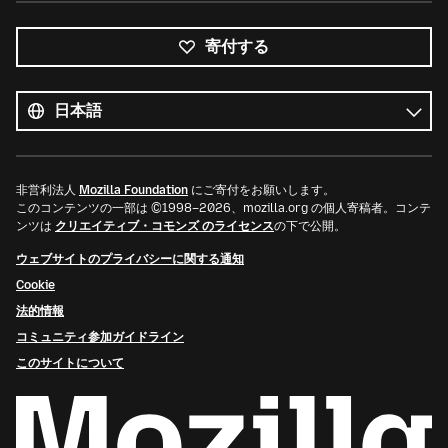
寄付する
す
べ
言
て
語
の
言
語
非営利法人
Mozilla Foundation
にご寄付をお願いします。
このコンテンツの一部は ©1998–2026、mozilla.org の個人寄稿者。コンテ
ンツは
クリエイティブ・コモンズ のライセンス
の下で公開。
ウェブサイトのプライバシーに関する通知
Cookie
法的情報
コミュニティ参加ガイドライン
このサイトについて