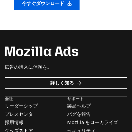
今すぐダウンロード
広告の購入に信頼を。
Mozilla
詳しく知る
広
告
会社
サポート
に
リーダーシップ
製品ヘルプ
つ
い
プレスセンター
バグを報告
て
採用情報
Mozilla をローカライズ
グッズストア
セキュリティ