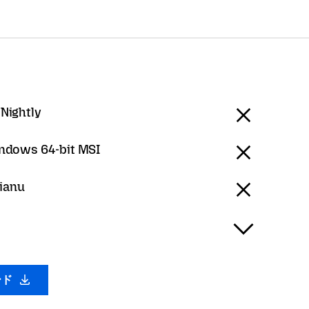
 Nightly
ndows 64-bit MSI
rianu
ード