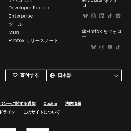
デベロッパー
@Mozilla をフォ
ロー
Developer Edition
Enterprise
ツール
@Firefox をフォロ
MDN
ー
Firefox リリースノート
す
べ
言
寄付する
て
語
の
言
語
バシーに関する通知
Cookie
法的情報
ドライン
このサイトについて