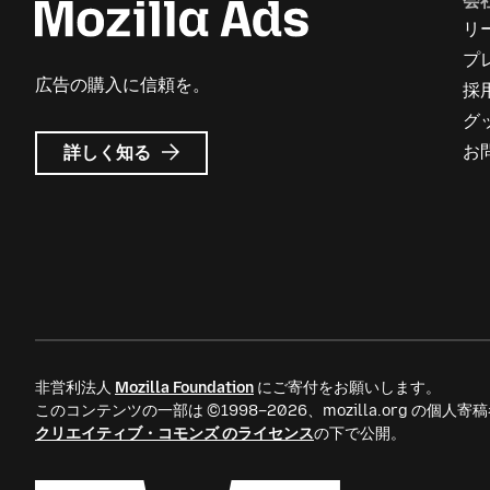
会
リ
プ
広告の購入に信頼を。
採
グ
Mozilla
お
詳しく知る
広
告
に
つ
い
て
非営利法人
Mozilla Foundation
にご寄付をお願いします。
このコンテンツの一部は ©1998–2026、mozilla.org の個
クリエイティブ・コモンズ のライセンス
の下で公開。