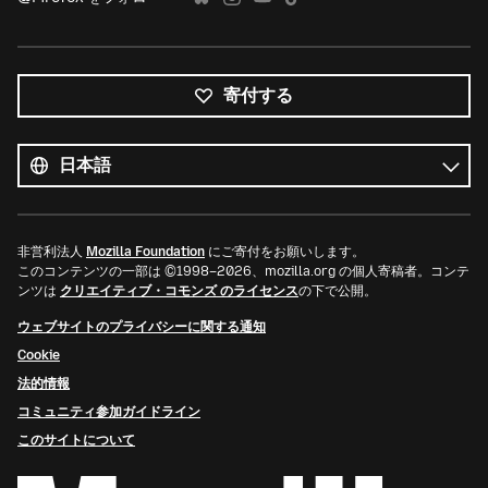
寄付する
す
べ
言
て
語
の
言
語
非営利法人
Mozilla Foundation
にご寄付をお願いします。
このコンテンツの一部は ©1998–2026、mozilla.org の個人寄稿者。コンテ
ンツは
クリエイティブ・コモンズ のライセンス
の下で公開。
ウェブサイトのプライバシーに関する通知
Cookie
法的情報
コミュニティ参加ガイドライン
このサイトについて