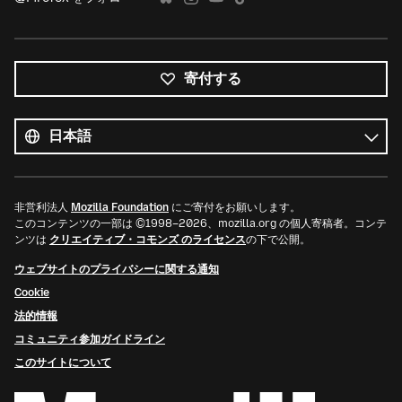
寄付する
す
べ
言
て
語
の
言
語
非営利法人
Mozilla Foundation
にご寄付をお願いします。
このコンテンツの一部は ©1998–2026、mozilla.org の個人寄稿者。コンテ
ンツは
クリエイティブ・コモンズ のライセンス
の下で公開。
ウェブサイトのプライバシーに関する通知
Cookie
法的情報
コミュニティ参加ガイドライン
このサイトについて