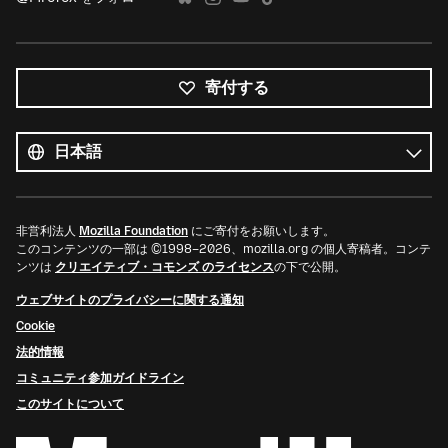
寄付する
す
べ
言
て
語
の
言
語
非営利法人
Mozilla Foundation
にご寄付をお願いします。
このコンテンツの一部は ©1998–2026、mozilla.org の個人寄稿者。コンテ
ンツは
クリエイティブ・コモンズ のライセンス
の下で公開。
ウェブサイトのプライバシーに関する通知
Cookie
法的情報
コミュニティ参加ガイドライン
このサイトについて