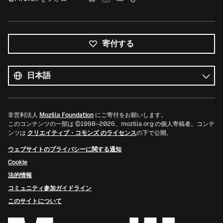
寄付する
す
べ
言
て
語
の
言
語
非営利法人
Mozilla Foundation
にご寄付をお願いします。
このコンテンツの一部は ©1998–2026、mozilla.org の個人寄稿者。コンテ
ンツは
クリエイティブ・コモンズ のライセンス
の下で公開。
ウェブサイトのプライバシーに関する通知
Cookie
法的情報
コミュニティ参加ガイドライン
このサイトについて