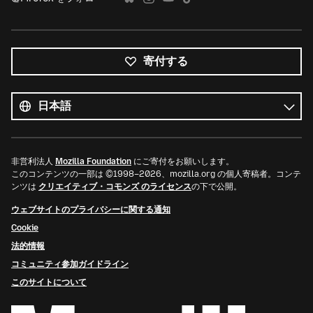
寄付する
す
べ
言
て
語
の
言
語
非営利法人
Mozilla Foundation
にご寄付をお願いします。
このコンテンツの一部は ©1998–2026、mozilla.org の個人寄稿者。コンテ
ンツは
クリエイティブ・コモンズ のライセンス
の下で公開。
ウェブサイトのプライバシーに関する通知
Cookie
法的情報
コミュニティ参加ガイドライン
このサイトについて