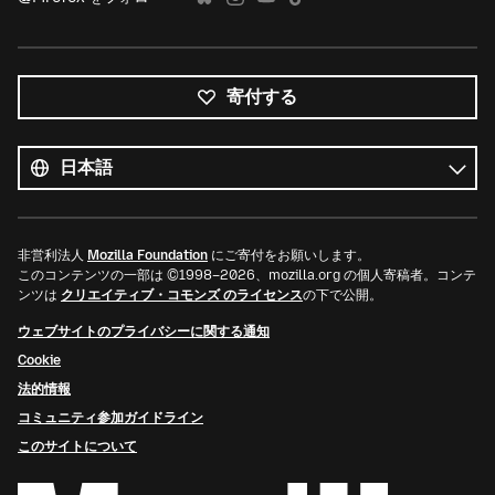
寄付する
す
べ
言
て
語
の
言
語
非営利法人
Mozilla Foundation
にご寄付をお願いします。
このコンテンツの一部は ©1998–2026、mozilla.org の個人寄稿者。コンテ
ンツは
クリエイティブ・コモンズ のライセンス
の下で公開。
ウェブサイトのプライバシーに関する通知
Cookie
法的情報
コミュニティ参加ガイドライン
このサイトについて