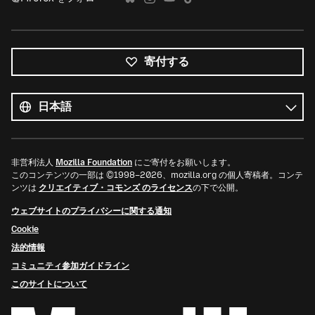
寄付する
す
べ
言
て
語
の
言
語
非営利法人
Mozilla Foundation
にご寄付をお願いします。
このコンテンツの一部は ©1998–2026、mozilla.org の個人寄稿者。コンテ
ンツは
クリエイティブ・コモンズ のライセンス
の下で公開。
ウェブサイトのプライバシーに関する通知
Cookie
法的情報
コミュニティ参加ガイドライン
このサイトについて