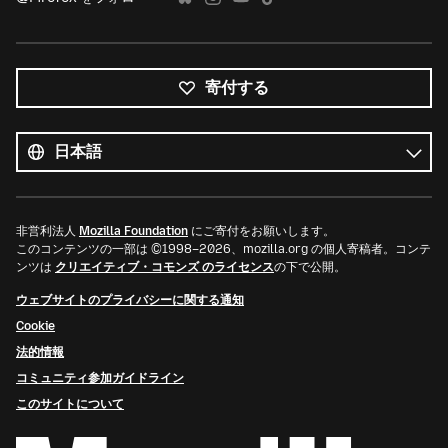
寄付する
す
べ
言
て
語
の
言
語
非営利法人
Mozilla Foundation
にご寄付をお願いします。
このコンテンツの一部は ©1998–2026、mozilla.org の個人寄稿者。コンテ
ンツは
クリエイティブ・コモンズ のライセンス
の下で公開。
ウェブサイトのプライバシーに関する通知
Cookie
法的情報
コミュニティ参加ガイドライン
このサイトについて