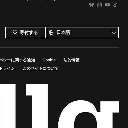
す
べ
言
寄付する
て
語
の
言
語
バシーに関する通知
Cookie
法的情報
ドライン
このサイトについて