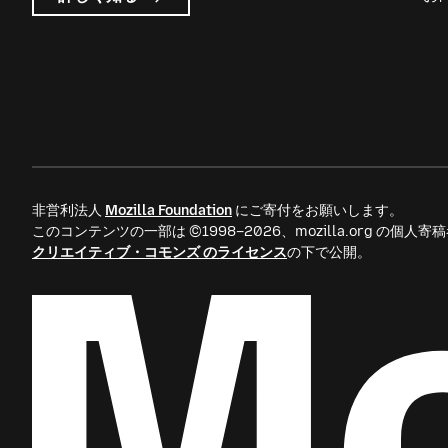
広
告
に
つ
い
て
非営利法人
Mozilla Foundation
にご寄付をお願いします。
このコンテンツの一部は ©1998–2026、mozilla.org の個
クリエイティブ・コモンズ のライセンス
の下で公開。