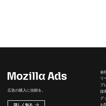
会
リ
プ
広告の購入に信頼を。
採
グ
Mozilla
お
詳しく知る