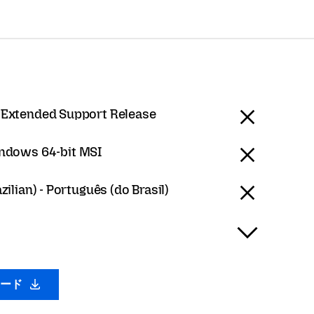
 Extended Support Release
ndows 64-bit MSI
ilian) - Português (do Brasil)
ロード