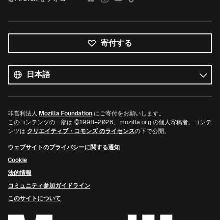
寄付する
す
べ
言
て
語
の
言
語
非営利法人
Mozilla Foundation
にご寄付をお願いします。
このコンテンツの一部は ©1998–2026、mozilla.org の個人寄稿者。コンテ
ンツは
クリエイティブ・コモンズ のライセンス
の下で公開。
ウェブサイトのプライバシーに関する通知
Cookie
法的情報
コミュニティ参加ガイドライン
このサイトについて