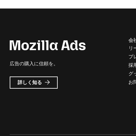
会
リ
プ
広告の購入に信頼を。
採
グ
Mozilla
お
詳しく知る
広
告
に
つ
い
て