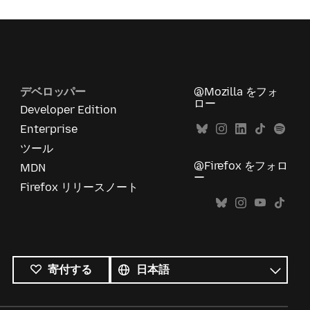
デベロッパー
@Mozilla をフォ
ロー
Developer Edition
Enterprise
ツール
@Firefox をフォロ
MDN
ー
Firefox リリースノート
す
べ
言
寄付する
て
語
の
言