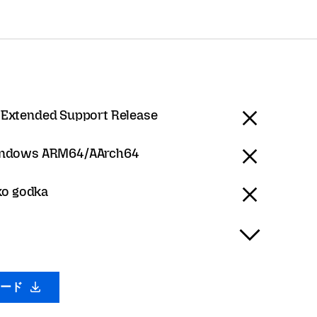
 Extended Support Release
ndows ARM64/AArch64
sko godka
ロード