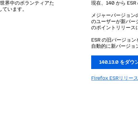
世界中のボランティアた
現在、140 から E
開しています。
メジャーバージョン
のユーザーが新バージョ
のポイントリリース
ESR の旧バージョ
自動的に新バージョ
140.13.0 をダ
Firefox ESRリリ