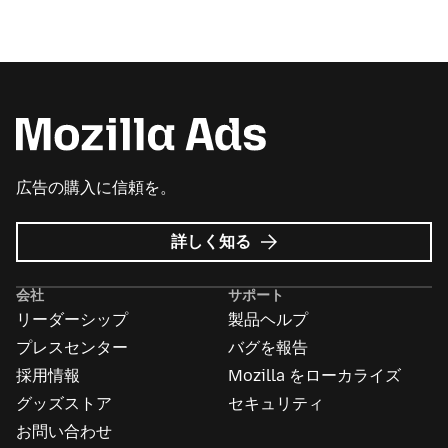
広告の購入に信頼を。
Mozilla
詳しく知る
広
告
会社
サポート
に
リーダーシップ
製品ヘルプ
つ
い
プレスセンター
バグを報告
て
採用情報
Mozilla をローカライズ
グッズストア
セキュリティ
お問い合わせ