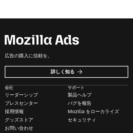
広告の購入に信頼を。
Mozilla
詳しく知る
広
告
会社
サポート
に
リーダーシップ
製品ヘルプ
つ
い
プレスセンター
バグを報告
て
採用情報
Mozilla をローカライズ
グッズストア
セキュリティ
お問い合わせ