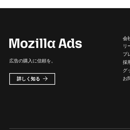
会
リ
プ
広告の購入に信頼を。
採
グ
Mozilla
お
詳しく知る
広
告
に
つ
い
て