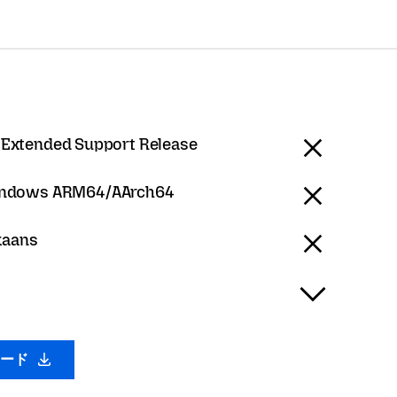
 Extended Support Release
ndows ARM64/AArch64
ikaans
ロード