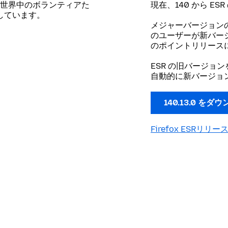
世界中のボランティアた
現在、140 から E
開しています。
メジャーバージョン
のユーザーが新バージョ
のポイントリリース
ESR の旧バージョ
自動的に新バージョ
140.13.0 をダ
Firefox ESRリリ