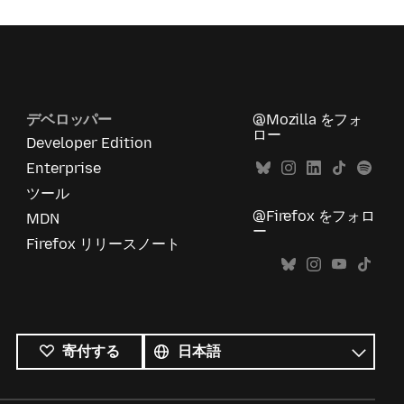
デベロッパー
@Mozilla をフォ
ロー
Developer Edition
Enterprise
ツール
@Firefox をフォロ
MDN
ー
Firefox リリースノート
す
べ
言
寄付する
て
語
の
言