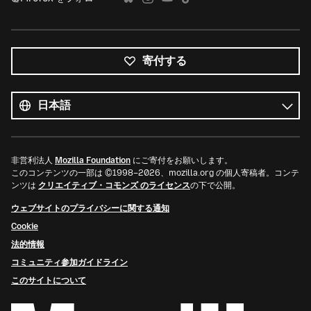
寄付する
す
べ
言
て
語
の
言
語
非営利法人
Mozilla Foundation
にご寄付をお願いします。
このコンテンツの一部は ©1998–2026、mozilla.org の個人寄稿者。コンテ
ンツは
クリエイティブ・コモンズ のライセンス
の下で公開。
ウェブサイトのプライバシーに関する通知
Cookie
法的情報
コミュニティ参加ガイドライン
このサイトについて