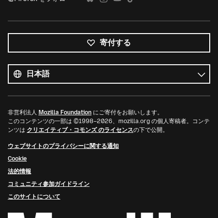
寄付する
す
べ
言
て
語
の
言
語
非営利法人
Mozilla Foundation
にご寄付をお願いします。
このコンテンツの一部は ©1998–2026、mozilla.org の個人寄稿者。コンテ
ンツは
クリエイティブ・コモンズ のライセンス
の下で公開。
ウェブサイトのプライバシーに関する通知
Cookie
法的情報
コミュニティ参加ガイドライン
このサイトについて