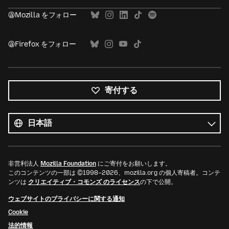
@Mozilla をフォロー
@Firefox をフォロー
寄付する
す
べ
言
て
語
の
言
語
非営利法人
Mozilla Foundation
にご寄付をお願いします。
このコンテンツの一部は ©1998–2026、mozilla.org の個人寄稿者。コンテ
ンツは
クリエイティブ・コモンズ のライセンス
の下で公開。
ウェブサイトのプライバシーに関する通知
Cookie
法的情報