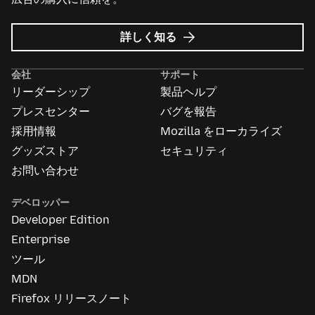
Mozilla
詳しく知る
広
告
会社
サポート
に
リーダーシップ
製品ヘルプ
つ
い
プレスセンター
バグを報告
て
採用情報
Mozilla をローカライズ
グッズストア
セキュリティ
お問い合わせ
デベロッパー
Developer Edition
Enterprise
ツール
MDN
Firefox リリースノート