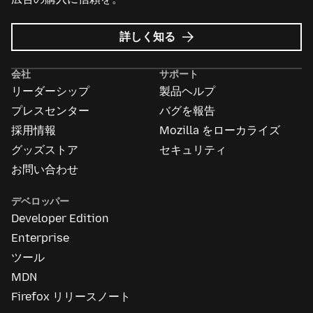
Mozilla
詳しく知る
広
告
会社
サポート
に
リーダーシップ
製品ヘルプ
つ
い
プレスセンター
バグを報告
て
採用情報
Mozilla をローカライズ
グッズストア
セキュリティ
お問い合わせ
デベロッパー
Developer Edition
Enterprise
ツール
MDN
Firefox リリースノート