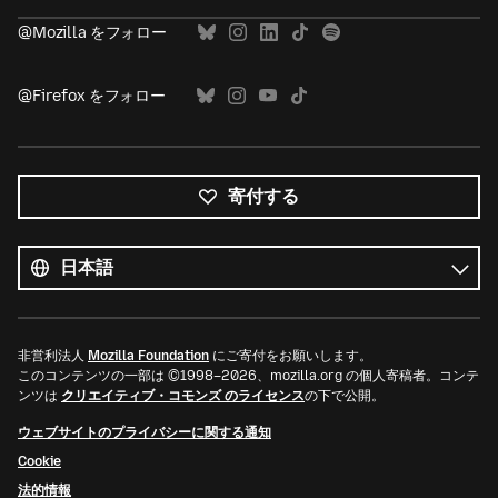
@Mozilla をフォロー
@Firefox をフォロー
寄付する
す
べ
言
て
語
の
言
語
非営利法人
Mozilla Foundation
にご寄付をお願いします。
このコンテンツの一部は ©1998–2026、mozilla.org の個人寄稿者。コンテ
ンツは
クリエイティブ・コモンズ のライセンス
の下で公開。
ウェブサイトのプライバシーに関する通知
Cookie
法的情報