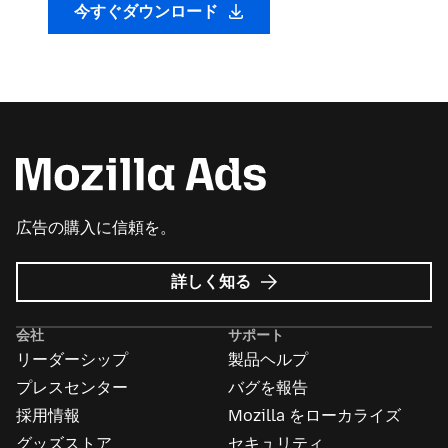
今すぐダウンロード
広告の購入に信頼を。
Mozilla
詳しく知る
広
告
会社
サポート
に
リーダーシップ
製品ヘルプ
つ
い
プレスセンター
バグを報告
て
採用情報
Mozilla をローカライズ
グッズストア
セキュリティ