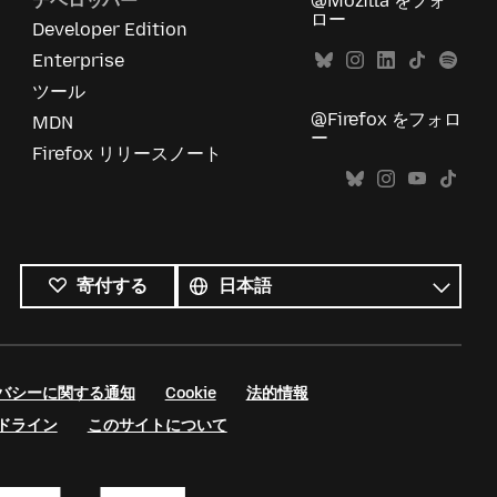
デベロッパー
@Mozilla をフォ
ロー
Developer Edition
Enterprise
ツール
@Firefox をフォロ
MDN
ー
Firefox リリースノート
す
べ
言
寄付する
て
語
の
言
語
バシーに関する通知
Cookie
法的情報
ドライン
このサイトについて