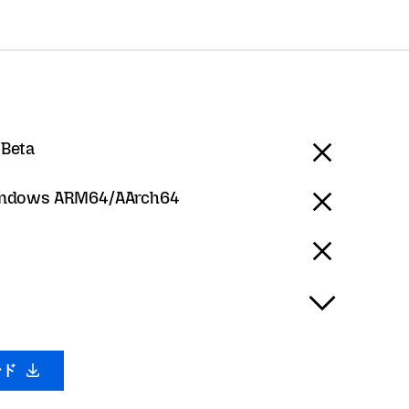
 Beta
ndows ARM64/AArch64
ード