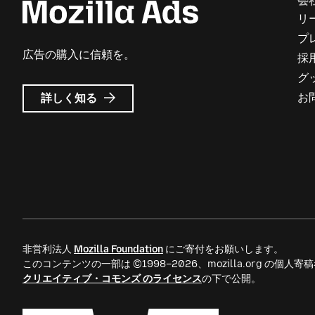
会
リ
プ
広告の購入に信頼を。
採
グ
Mozilla
お
詳しく知る
広
告
に
つ
い
て
非営利法人
Mozilla Foundation
にご寄付をお願いします。
このコンテンツの一部は ©1998–2026、mozilla.org の個
クリエイティブ・コモンズ のライセンス
の下で公開。