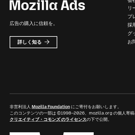
会
リ
プ
広告の購入に信頼を。
採
グ
Mozilla
お
詳しく知る
広
告
に
つ
い
て
非営利法人
Mozilla Foundation
にご寄付をお願いします。
このコンテンツの一部は ©1998–2026、mozilla.org の個
クリエイティブ・コモンズ のライセンス
の下で公開。