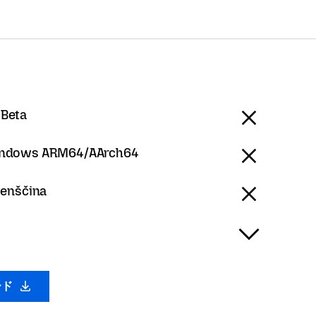
 Beta
ndows ARM64/AArch64
venščina
ード