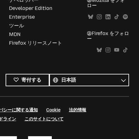
デベロッパー
@Mozilla をフォ
ロー
Developer Edition
Enterprise
ツール
@Firefox をフォロ
MDN
ー
Firefox リリースノート
す
べ
言
寄付する
て
語
の
言
語
バシーに関する通知
Cookie
法的情報
ドライン
このサイトについて