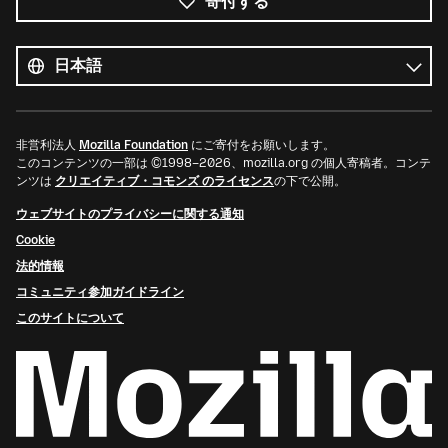
寄付する
す
べ
言
て
語
の
言
語
非営利法人
Mozilla Foundation
にご寄付をお願いします。
このコンテンツの一部は ©1998–2026、mozilla.org の個人寄稿者。コンテ
ンツは
クリエイティブ・コモンズ のライセンス
の下で公開。
ウェブサイトのプライバシーに関する通知
Cookie
法的情報
コミュニティ参加ガイドライン
このサイトについて