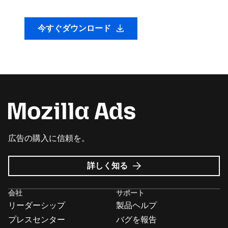
今すぐダウンロード
広告の購入に信頼を。
Mozilla
詳しく知る
広
告
会社
サポート
に
リーダーシップ
製品ヘルプ
つ
い
プレスセンター
バグを報告
て