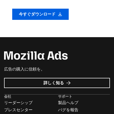
今すぐダウンロード
広告の購入に信頼を。
Mozilla
詳しく知る
広
告
会社
サポート
に
リーダーシップ
製品ヘルプ
つ
い
プレスセンター
バグを報告
て