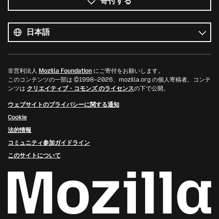
寄付する
す
べ
言
て
語
の
言
語
非営利法人
Mozilla Foundation
にご寄付をお願いします。
このコンテンツの一部は ©1998–2026、mozilla.org の個人寄稿者。コンテ
ンツは
クリエイティブ・コモンズ のライセンス
の下で公開。
ウェブサイトのプライバシーに関する通知
Cookie
法的情報
コミュニティ参加ガイドライン
このサイトについて