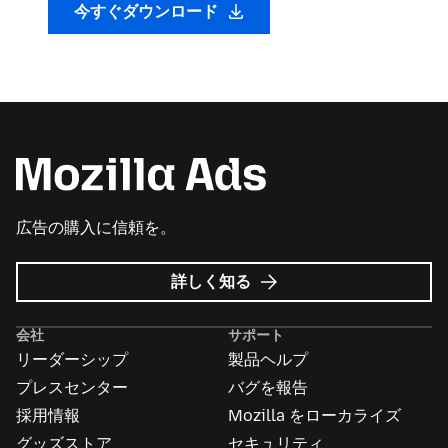
今すぐダウンロード
広告の購入に信頼を。
Mozilla
詳しく知る
広
告
会社
サポート
に
リーダーシップ
製品ヘルプ
つ
い
プレスセンター
バグを報告
て
採用情報
Mozilla をローカライズ
グッズストア
セキュリティ