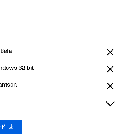
 Beta
ndows 32-bit
antsch
ード