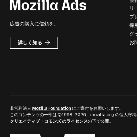
会
リ
プ
広告の購入に信頼を。
採
グ
Mozilla
お
詳しく知る
広
告
に
つ
い
て
非営利法人
Mozilla Foundation
にご寄付をお願いします。
このコンテンツの一部は ©1998–2026、mozilla.org の個
クリエイティブ・コモンズ のライセンス
の下で公開。