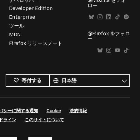
デベロッパー
@Mozilla をフォ
ロー
Developer Edition
Enterprise
ツール
@Firefox をフォロ
MDN
ー
Firefox リリースノート
す
べ
言
寄付する
て
語
の
言
語
バシーに関する通知
Cookie
法的情報
ドライン
このサイトについて