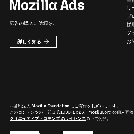
会
リ
プ
広告の購入に信頼を。
採
グ
Mozilla
お
詳しく知る
広
告
に
つ
い
て
非営利法人
Mozilla Foundation
にご寄付をお願いします。
このコンテンツの一部は ©1998–2026、mozilla.org の個
クリエイティブ・コモンズ のライセンス
の下で公開。