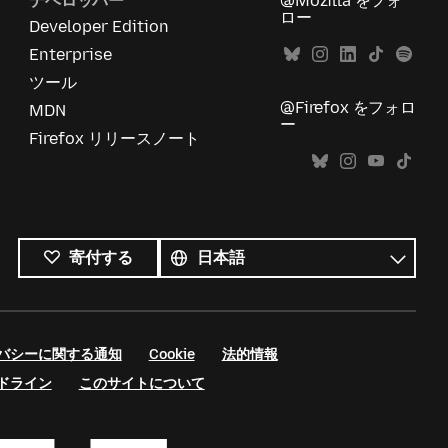
デベロッパー
@Mozilla をフォ
ロー
Developer Edition
Enterprise
ツール
@Firefox をフォロ
MDN
ー
Firefox リリースノート
す
べ
言
寄付する
て
語
の
言
語
バシーに関する通知
Cookie
法的情報
ドライン
このサイトについて