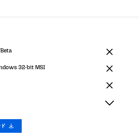
 Beta
ndows 32-bit MSI
ード