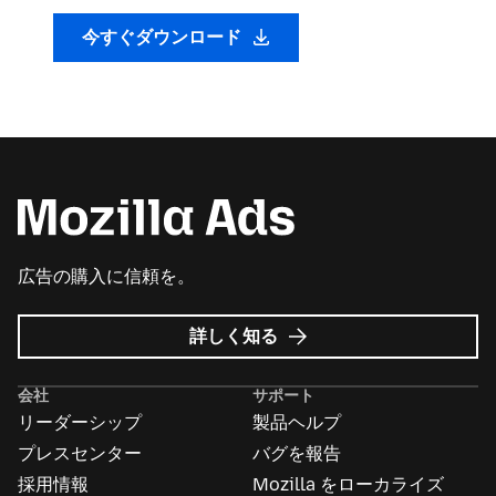
今すぐダウンロード
広告の購入に信頼を。
Mozilla
詳しく知る
広
告
会社
サポート
に
リーダーシップ
製品ヘルプ
つ
い
プレスセンター
バグを報告
て
採用情報
Mozilla をローカライズ