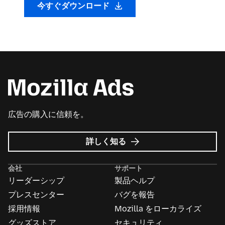
今すぐダウンロード
広告の購入に信頼を。
Mozilla
詳しく知る
広
告
会社
サポート
に
リーダーシップ
製品ヘルプ
つ
い
プレスセンター
バグを報告
て
採用情報
Mozilla をローカライズ
グッズストア
セキュリティ