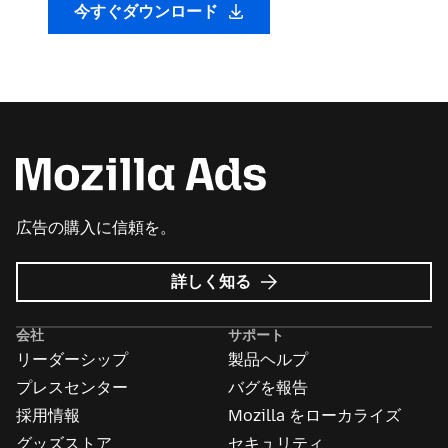
今すぐダウンロード
広告の購入に信頼を。
Mozilla
詳しく知る
広
告
会社
サポート
に
リーダーシップ
製品ヘルプ
つ
い
プレスセンター
バグを報告
て
採用情報
Mozilla をローカライズ
グッズストア
セキュリティ