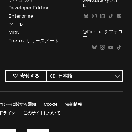
デベロッパー
@Mozilla をフォ
ロー
Developer Edition
Enterprise
ツール
@Firefox をフォロ
MDN
ー
Firefox リリースノート
す
べ
言
寄付する
て
語
の
言
語
バシーに関する通知
Cookie
法的情報
ドライン
このサイトについて