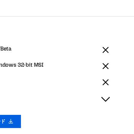
 Beta
ndows 32-bit MSI
ード