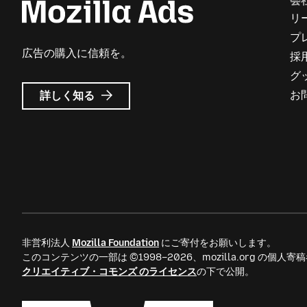
会
リ
プ
広告の購入に信頼を。
採
グ
Mozilla
お
詳しく知る
広
告
に
つ
い
て
非営利法人
Mozilla Foundation
にご寄付をお願いします。
このコンテンツの一部は ©1998–2026、mozilla.org の個
クリエイティブ・コモンズ のライセンス
の下で公開。