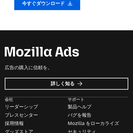
今すぐダウンロード
広告の購入に信頼を。
Mozilla
詳しく知る
広
告
会社
サポート
に
リーダーシップ
製品ヘルプ
つ
い
プレスセンター
バグを報告
て
採用情報
Mozilla をローカライズ
グッズストア
セキュリティ