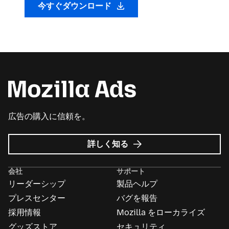
今すぐダウンロード
広告の購入に信頼を。
Mozilla
詳しく知る
広
告
会社
サポート
に
リーダーシップ
製品ヘルプ
つ
い
プレスセンター
バグを報告
て
採用情報
Mozilla をローカライズ
グッズストア
セキュリティ