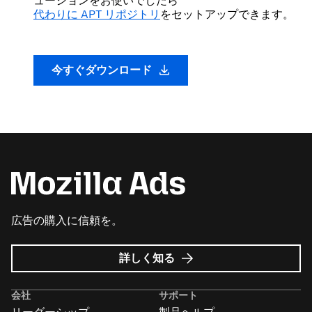
ューションをお使いでしたら
代わりに APT リポジトリ
をセットアップできます。
今すぐダウンロード
広告の購入に信頼を。
Mozilla
詳しく知る
広
告
会社
サポート
に