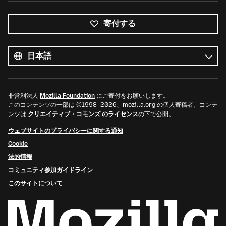
寄付する
す
べ
言
て
語
の
言
語
非営利法人
Mozilla Foundation
にご寄付をお願いします。
このコンテンツの一部は ©1998–2026、mozilla.org の個人寄稿者。コンテ
ンツは
クリエイティブ・コモンズ のライセンス
の下で公開。
ウェブサイトのプライバシーに関する通知
Cookie
法的情報
コミュニティ参加ガイドライン
このサイトについて