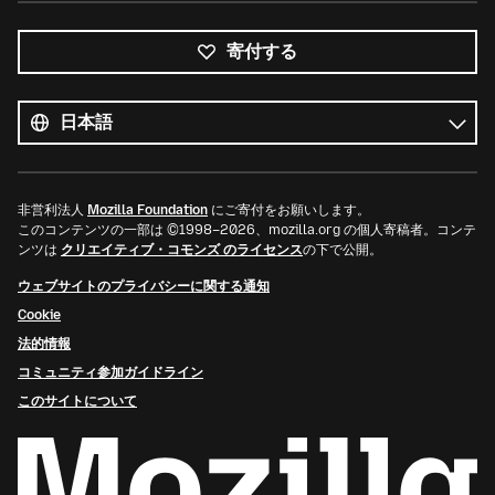
寄付する
す
べ
言
て
語
の
言
語
非営利法人
Mozilla Foundation
にご寄付をお願いします。
このコンテンツの一部は ©1998–2026、mozilla.org の個人寄稿者。コンテ
ンツは
クリエイティブ・コモンズ のライセンス
の下で公開。
ウェブサイトのプライバシーに関する通知
Cookie
法的情報
コミュニティ参加ガイドライン
このサイトについて