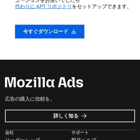
ューションをお使いでしたら
代わりに APT リポジトリ
をセットアップできます。
今すぐダウンロード
広告の購入に信頼を。
Mozilla
詳しく知る
広
告
会社
サポート
に