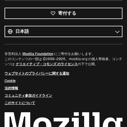
寄付する
す
べ
言
て
語
の
言
語
非営利法人
Mozilla Foundation
にご寄付をお願いします。
このコンテンツの一部は ©1998–2026、mozilla.org の個人寄稿者。コンテ
ンツは
クリエイティブ・コモンズ のライセンス
の下で公開。
ウェブサイトのプライバシーに関する通知
Cookie
法的情報
コミュニティ参加ガイドライン
このサイトについて