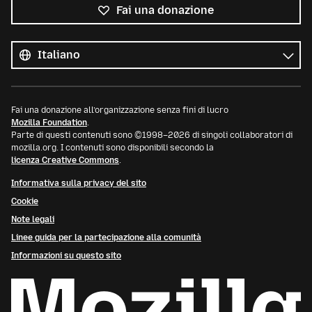
Fai una donazione
Tutte
le
Lingua
lingue
Fai una donazione all’organizzazione senza fini di lucro
Mozilla Foundation
.
Parte di questi contenuti sono ©1998–2026 di singoli collaboratori di
mozilla.org. I contenuti sono disponibili secondo la
licenza Creative Commons
.
Informativa sulla privacy del sito
Cookie
Note legali
Linee guida per la partecipazione alla comunità
Informazioni su questo sito